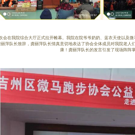
欢会在我院综合大厅正式拉开帷幕。我院在院爷爷奶奶、蓝衣天使以及微
龚丽萍队长致辞，龚丽萍队长情真意切地表达了协会全体成员对我院老人
康！龚丽萍队长的发言引发了现场阵阵