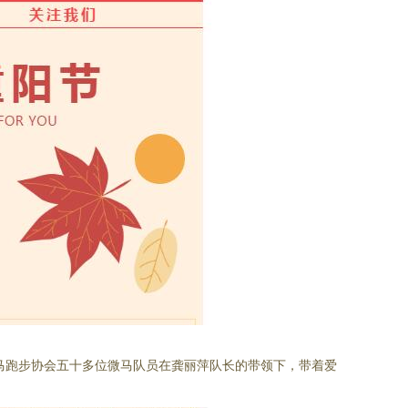
州区微马跑步协会五十多位微马队员在龚丽萍队长的带领下，带着爱