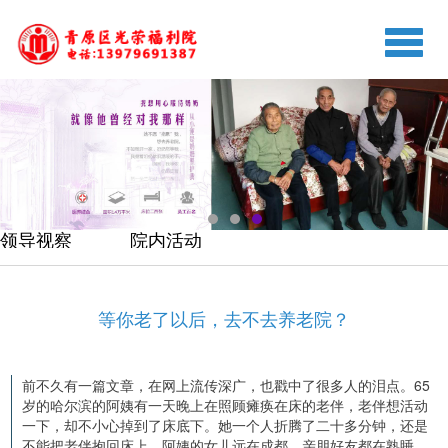
切
换
导
航
领导视察
院内活动
等你老了以后，去不去养老院？
前不久有一篇文章，在网上流传深广，也戳中了很多人的泪点。65
岁的哈尔滨的阿姨有一天晚上在照顾瘫痪在床的老伴，老伴想活动
一下，却不小心掉到了床底下。她一个人折腾了二十多分钟，还是
不能把老伴抱回床上。阿姨的女儿远在成都，亲朋好友都在熟睡，