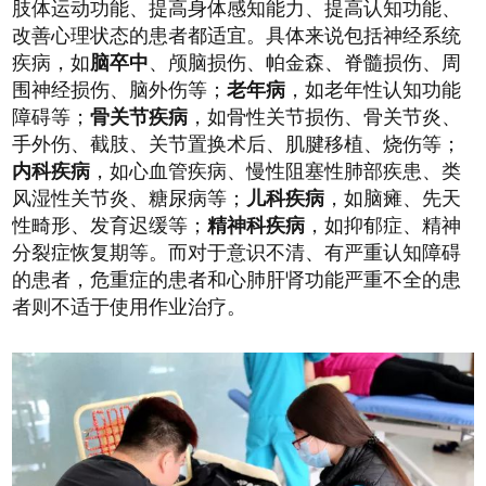
肢体运动功能、提高身体感知能力、提高认知功能、
改善心理状态的患者都适宜。具体来说包括神经系统
疾病，如
脑卒中
、颅脑损伤、帕金森、脊髓损伤、周
围
神经损伤、脑外伤等
；
老年病
，如老年性认知功能
障碍等；
骨关节疾病
，如骨性关节损伤、骨关节炎、
手外伤、截肢、关节置换术后、肌腱移植、烧伤等；
内科疾病
，如心血管疾病、慢性阻塞性肺部疾患、类
风湿性关节炎、糖尿病等；
儿科疾病
，如脑瘫、先天
性畸形、发育迟缓等；
精神科疾病
，如抑郁症、精神
分裂症恢复期等。而对于意识不清、有严重认知障碍
的患者，危重症的患者和心肺肝肾功能严重不全的患
者则不适于使用作业治疗。